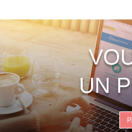
VOU
UN P
P