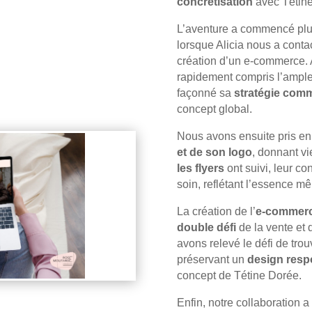
concrétisation
avec Tétine
L’aventure a commencé plusi
lorsque Alicia nous a conta
création d’un e-commerce. 
rapidement compris l’ampl
façonné sa
stratégie
comm
concept global.
Nous avons ensuite pris en
et de son logo
, donnant vi
les flyers
ont suivi, leur co
soin, reflétant l’essence m
La création de l’
e-commer
double défi
de la vente et 
avons relevé le défi de tro
préservant un
design resp
concept de Tétine Dorée.
Enfin, notre collaboration a 