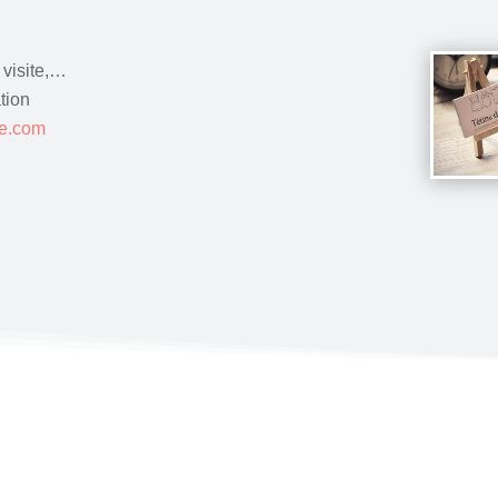
 visite,…
tion
ee.com